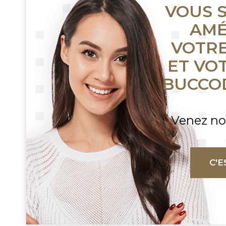
VOUS 
AMÉ
VOTRE
ET VO
BUCCO
Venez no
C'E