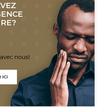
AVEZ
GENCE
IRE?
vec nous!
 ICI