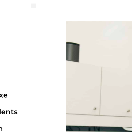
xe
dents
n