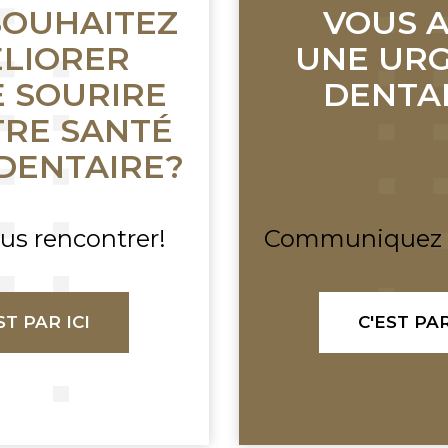
SOUHAITEZ
VOUS 
LIORER
UNE UR
 SOURIRE
DENTA
TRE SANTÉ
DENTAIRE?
us rencontrer!
Communiquez a
ST PAR ICI
C'EST PAR