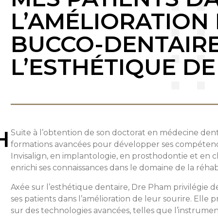
L’AMÉLIORATION
BUCCO-DENTAIRE
L’ESTHÉTIQUE DE
H
Suite à l’obtention de son doctorat en médecine den
formations avancées pour développer ses compétenc
Invisalign, en implantologie, en prosthodontie et en c
enrichi ses connaissances dans le domaine de la réhabi
Axée sur l’esthétique dentaire, Dre Pham privilégie
ses patients dans l’amélioration de leur sourire. Ell
sur des technologies avancées, telles que l’instrumen