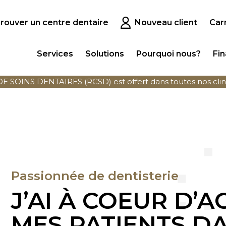
rouver un centre dentaire
Nouveau client
Car
Services
Solutions
Pourquoi nous?
Fi
SOINS DENTAIRES (RCSD) est offert dans toutes nos clin
Passionnée de dentisterie
J’AI À COEUR D
MES PATIENTS D