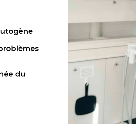
 autogène
problèmes
née du