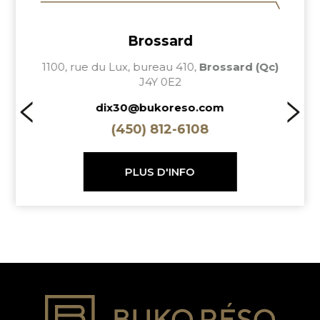
Brossard
Longue
1100, rue du Lux, bureau 410,
Brossard (Qc)
1686, ch.
J4Y 0E2
dix30@bukoreso.com
mela
(450) 812-6108
PLUS D'INFO