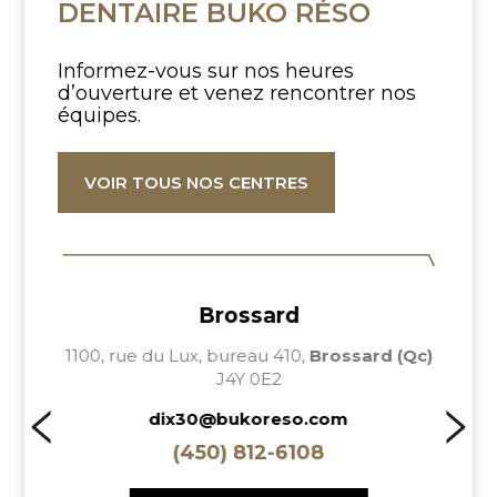
DENTAIRE BUKO RÉSO
Informez-vous sur nos heures
d’ouverture
et venez rencontrer nos
équipes.
VOIR TOUS NOS CENTRES
Brossard
L
)
1100, rue du Lux, bureau 410,
Brossard (Qc)
1
J4Y 0E2
dix30@bukoreso.com
(450) 812-6108